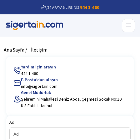
444 1 460
7/24 ARAYABİLİRSİNİZ
Ana Sayfa /
İletişim
Yardım için arayın
444 1 460
E-Posta’dan ulaşın
info@sigortain.com
Genel Müdürlük
Şehremini Mahallesi Deniz Abdal Çeşmesi Sokak No:10
K:3 Fatih İstanbul
Ad