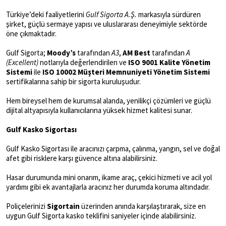
Türkiye’deki faaliyetlerini
Gulf Sigorta A.Ş.
markasıyla sürdüren
şirket, güçlü sermaye yapısı ve uluslararası deneyimiyle sektörde
öne çıkmaktadır.
Gulf Sigorta;
Moody’s
tarafından
A3
,
AM Best
tarafından
A
(Excellent)
notlarıyla değerlendirilen ve
ISO 9001 Kalite Yönetim
Sistemi
ile
ISO 10002 Müşteri Memnuniyeti Yönetim Sistemi
sertifikalarına sahip bir sigorta kuruluşudur.
Hem bireysel hem de kurumsal alanda, yenilikçi çözümleri ve güçlü
dijital altyapısıyla kullanıcılarına yüksek hizmet kalitesi sunar.
Gulf Kasko Sigortası
Gulf Kasko Sigortası ile aracınızı çarpma, çalınma, yangın, sel ve doğal
afet gibi risklere karşı güvence altına alabilirsiniz.
Hasar durumunda mini onarım, ikame araç, çekici hizmeti ve acil yol
yardımı gibi ek avantajlarla aracınız her durumda koruma altındadır.
Poliçelerinizi
Sigortain
üzerinden anında karşılaştırarak, size en
uygun Gulf Sigorta kasko teklifini saniyeler içinde alabilirsiniz.