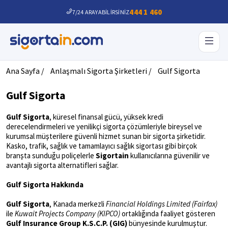
444 1 460
7/24 ARAYABİLİRSİNİZ
Ana Sayfa /
Anlaşmalı Sigorta Şirketleri /
Gulf Sigorta
Gulf Sigorta
Gulf Sigorta
, küresel finansal gücü, yüksek kredi
derecelendirmeleri ve yenilikçi sigorta çözümleriyle bireysel ve
kurumsal müşterilere güvenli hizmet sunan bir sigorta şirketidir.
Kasko, trafik, sağlık ve tamamlayıcı sağlık sigortası gibi birçok
branşta sunduğu poliçelerle
Sigortain
kullanıcılarına güvenilir ve
avantajlı sigorta alternatifleri sağlar.
Gulf Sigorta Hakkında
Gulf Sigorta
, Kanada merkezli
Financial Holdings Limited (Fairfax)
ile
Kuwait Projects Company (KIPCO)
ortaklığında faaliyet gösteren
Gulf Insurance Group K.S.C.P. (GIG)
bünyesinde kurulmuştur.