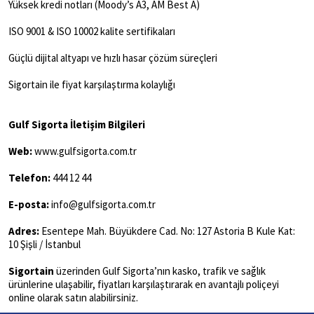
Yüksek kredi notları (Moody’s A3, AM Best A)
ISO 9001 & ISO 10002 kalite sertifikaları
Güçlü dijital altyapı ve hızlı hasar çözüm süreçleri
Sigortain ile fiyat karşılaştırma kolaylığı
Gulf Sigorta İletişim Bilgileri
Web:
www.gulfsigorta.com.tr
Telefon:
444 12 44
E-posta:
info@gulfsigorta.com.tr
Adres:
Esentepe Mah. Büyükdere Cad. No: 127 Astoria B Kule Kat:
10 Şişli / İstanbul
Sigortain
üzerinden Gulf Sigorta’nın kasko, trafik ve sağlık
ürünlerine ulaşabilir, fiyatları karşılaştırarak en avantajlı poliçeyi
online olarak satın alabilirsiniz.