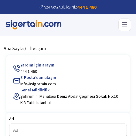
444 1 460
7/24 ARAYABİLİRSİNİZ
Ana Sayfa /
İletişim
Yardım için arayın
444 1 460
E-Posta’dan ulaşın
info@sigortain.com
Genel Müdürlük
Şehremini Mahallesi Deniz Abdal Çeşmesi Sokak No:10
K:3 Fatih İstanbul
Ad