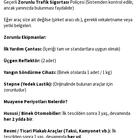
Geçerli
Zorunlu Trafik Sigortası
Poliçesi (Sistemden kontrol edilir,
ancak yanınızda bulunması faydalıdır)
Eğer araç size ait değilse (şirket aracı vb.), gerekli vekaletname veya
yetki belgeleri.
Zorunlu Ekipmanlar:
İlk Yardım Çantası:
(İçeriği tam ve standartlara uygun olmalı)
Üçgen Reflektör:
(2 adet)
Yangın Söndürme Cihazı:
(Binek otolarda 1 adet / 1 kg)
Stepne (Yedek Lastik):
(Orijinalinde bulunan araçlar için
zorunludur)
Muayene Periyotları Nelerdir?
Hususi / Binek Otomobiller:
İlk tescilden sonra 3 yaş, devamında
her 2 yılda bir
.
Resmi / Ticari Plakalı Araçlar (Taksi, Kamyonet vb.):
İlk
tescilden sonra 1 yaş, devamında
her yıl
.