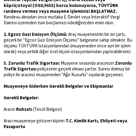
köprü/otoyol (OGS/HGS) borcu bulunuyorsa, TÜVTÜRK
randevu vermez veya muayene işleminizi BAŞLATMAZ.
Randevu almadan önce mutlaka E-Devlet veya İnteraktif Vergi
Dairesi üzerinden tüm borçlarınızı ödediğinizden emin olun.
2. Egzoz Gazı Emisyon Ölçümü:
Araç muayenesinin bir ön şartı,
geçerli bir "Egzoz Gazı Emisyon Ölçümü" belgesine sahip olmaktır. Bu
ölçümü TÜVTÜRK istasyonlarından (muayeneden önce ayrı bir işlem
olarak) veya yetkili diğer özel ölçüm istasyonlarından yaptırabilirsiniz.
3. Zorunlu Trafik Sigortası:
Muayene sırasında aracınızın
Zorunlu
Trafik Sigortası
poliçesinin geçerli olması şarttır. Süresi dolmuş bir
poliçe ile aracınız muayeneden "Ağır Kusurlu" sayılarak geçemez.
Muayeneye Giderken Gerekli Belgeler ve Ekipmanlar
Gerekli Belgeler:
Aracın
Ruhsatı
(Tescil Belgesi)
Aracı muayeneye götüren kişinin
T.C. Kimlik Kartı, Ehliyeti veya
Pasaportu