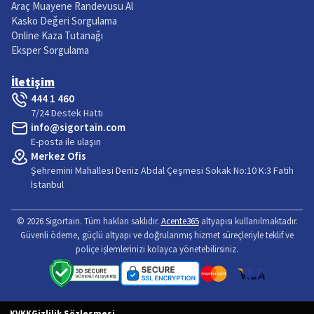
Araç Muayene Randevusu Al
Kasko Değeri Sorgulama
Online Kaza Tutanağı
Eksper Sorgulama
İletişim
444 1 460
7/24 Destek Hattı
info@sigortain.com
E-posta ile ulaşın
Merkez Ofis
Şehremini Mahallesi Deniz Abdal Çeşmesi Sokak No:10 K:3 Fatih
İstanbul
©
2026
Sigortain
. Tüm hakları saklıdır.
Acente365
altyapısı kullanılmaktadır.
Güvenli ödeme, güçlü altyapı ve doğrulanmış hizmet süreçleriyle teklif ve
poliçe işlemlerinizi kolayca yönetebilirsiniz.
KVKK
Gizlilik Sözleşmesi