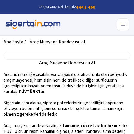
444 1 460
7/24 ARAYABİLİRSİNİZ
Ana Sayfa /
Araç Muayene Randevusu al
Araç Muayene Randevusu Al
Aracınızın trafiğe çıkabilmesi için yasal olarak zorunlu olan periyodik
araç muayenesi, hem sizin hem de trafikteki diğer sürücülerin
güvenliği için hayati önem taşır. Türkiye'de bu işlem için yetkili tek
kuruluş
TÜVTÜRK
'tür.
Sigortain.com olarak, sigorta poliçelerinizin geçerliliğini doğrudan
etkileyen bu önemli işlemi sorunsuz bir şekilde tamamlamanız için
bilmeniz gerekenleri derledik.
Araç muayene randevusu almak
tamamen ücretsiz bir hizmettir
.
TÜVTÜRK'ün resmi kanalları dışında, sizden "randevu alma bedeli",