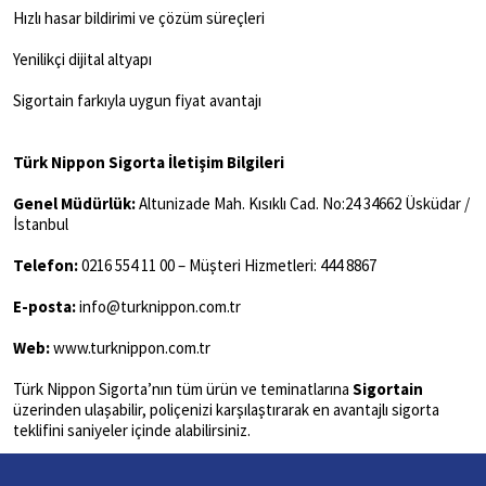
Hızlı hasar bildirimi ve çözüm süreçleri
Yenilikçi dijital altyapı
Sigortain farkıyla uygun fiyat avantajı
Türk Nippon Sigorta İletişim Bilgileri
Genel Müdürlük:
Altunizade Mah. Kısıklı Cad. No:24 34662 Üsküdar /
İstanbul
Telefon:
0216 554 11 00 – Müşteri Hizmetleri: 444 8867
E-posta:
info@turknippon.com.tr
Web:
www.turknippon.com.tr
Türk Nippon Sigorta’nın tüm ürün ve teminatlarına
Sigortain
üzerinden ulaşabilir, poliçenizi karşılaştırarak en avantajlı sigorta
teklifini saniyeler içinde alabilirsiniz.