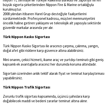
milyon TL sermaye ile Türkiye Kalkınma Bankası ve Japonya’nın en
büyük sigorta şirketlerinden Nippon Fire & Marine ortaklığıyla
kurulmuştur.
2008 yılından itibaren Harel Grup desteğiyle faaliyetlerini
sürdürmektedir. Profesyonel kadrosu, müşteri memnuniyetini
öncelik haline getiren yaklaşımı ve teknolojik alt yapısıyla sektörde
güvenilir markalar arasında yer alır.
Türk Nippon Kasko Sigortası
Türk Nippon Kasko Sigortası ile aracınızı çarpma, çalınma, yangın,
doğal afet gibi risklere karşı güvence altına alabilirsiniz.
Mini onarım, çekici hizmeti, ikame araç ve yurtdışı teminatı gibi geniş
kapsamlı ek avantajlarla aracınız her durumda koruma altındadır.
Sigortain üzerinden anlık teklif alarak fiyat ve teminat karşılaştırması
yapabilirsiniz.
Türk Nippon Trafik Sigortası
Zorunlu trafik sigortası kapsamında, üçüncü şahıslara karşı
doğabilecek maddi ve bedeni zararlar teminat altına alınır.