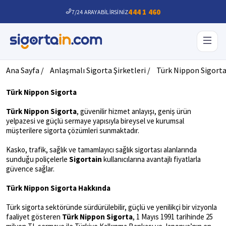
444 1 460
7/24 ARAYABİLİRSİNİZ
Ana Sayfa /
Anlaşmalı Sigorta Şirketleri /
Türk Nippon Sigort
Türk Nippon Sigorta
Türk Nippon Sigorta
, güvenilir hizmet anlayışı, geniş ürün
yelpazesi ve güçlü sermaye yapısıyla bireysel ve kurumsal
müşterilere sigorta çözümleri sunmaktadır.
Kasko, trafik, sağlık ve tamamlayıcı sağlık sigortası alanlarında
sunduğu poliçelerle
Sigortain
kullanıcılarına avantajlı fiyatlarla
güvence sağlar.
Türk Nippon Sigorta Hakkında
Türk sigorta sektöründe sürdürülebilir, güçlü ve yenilikçi bir vizyonla
faaliyet gösteren
Türk Nippon Sigorta
, 1 Mayıs 1991 tarihinde 25