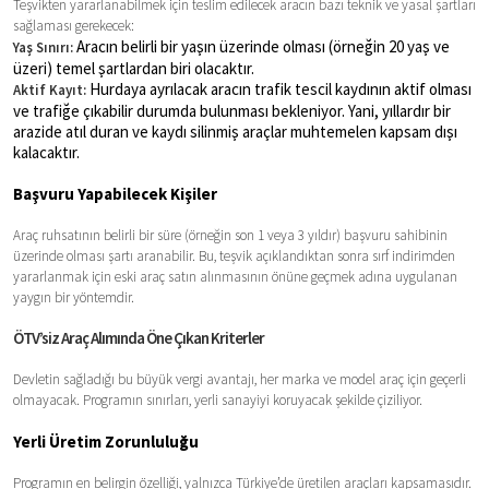
Teşvikten yararlanabilmek için teslim edilecek aracın bazı teknik ve yasal şartları
sağlaması gerekecek:
Aracın belirli bir yaşın üzerinde olması (örneğin 20 yaş ve
Yaş Sınırı:
üzeri) temel şartlardan biri olacaktır.
Hurdaya ayrılacak aracın trafik tescil kaydının aktif olması
Aktif Kayıt:
ve trafiğe çıkabilir durumda bulunması bekleniyor. Yani, yıllardır bir
arazide atıl duran ve kaydı silinmiş araçlar muhtemelen kapsam dışı
kalacaktır.
Başvuru Yapabilecek Kişiler
Araç ruhsatının belirli bir süre (örneğin son 1 veya 3 yıldır) başvuru sahibinin
üzerinde olması şartı aranabilir. Bu, teşvik açıklandıktan sonra sırf indirimden
yararlanmak için eski araç satın alınmasının önüne geçmek adına uygulanan
yaygın bir yöntemdir.
ÖTV’siz Araç Alımında Öne Çıkan Kriterler
Devletin sağladığı bu büyük vergi avantajı, her marka ve model araç için geçerli
olmayacak. Programın sınırları, yerli sanayiyi koruyacak şekilde çiziliyor.
Yerli Üretim Zorunluluğu
Programın en belirgin özelliği, yalnızca Türkiye’de üretilen araçları kapsamasıdır.