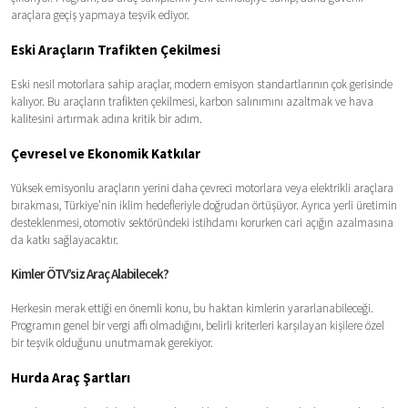
araçlara geçiş yapmaya teşvik ediyor.
Eski Araçların Trafikten Çekilmesi
Eski nesil motorlara sahip araçlar, modern emisyon standartlarının çok gerisinde
kalıyor. Bu araçların trafikten çekilmesi, karbon salınımını azaltmak ve hava
kalitesini artırmak adına kritik bir adım.
Çevresel ve Ekonomik Katkılar
Yüksek emisyonlu araçların yerini daha çevreci motorlara veya elektrikli araçlara
bırakması, Türkiye’nin iklim hedefleriyle doğrudan örtüşüyor. Ayrıca yerli üretimin
desteklenmesi, otomotiv sektöründeki istihdamı korurken cari açığın azalmasına
da katkı sağlayacaktır.
Kimler ÖTV’siz Araç Alabilecek?
Herkesin merak ettiği en önemli konu, bu haktan kimlerin yararlanabileceği.
Programın genel bir vergi affı olmadığını, belirli kriterleri karşılayan kişilere özel
bir teşvik olduğunu unutmamak gerekiyor.
Hurda Araç Şartları