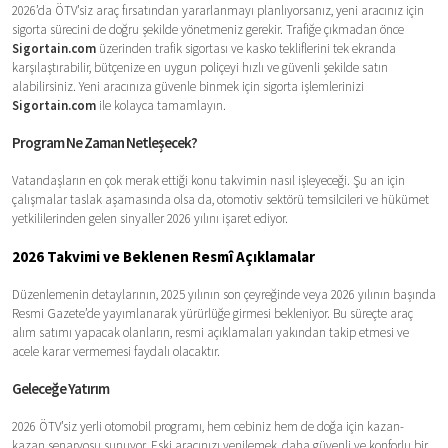
2026’da ÖTV’siz araç fırsatından yararlanmayı planlıyorsanız, yeni aracınız için
sigorta sürecini de doğru şekilde yönetmeniz gerekir. Trafiğe çıkmadan önce
Sigortain.com
üzerinden trafik sigortası ve kasko tekliflerini tek ekranda
karşılaştırabilir, bütçenize en uygun poliçeyi hızlı ve güvenli şekilde satın
alabilirsiniz. Yeni aracınıza güvenle binmek için sigorta işlemlerinizi
Sigortain.com
ile kolayca tamamlayın.
Program Ne Zaman Netleşecek?
Vatandaşların en çok merak ettiği konu takvimin nasıl işleyeceği. Şu an için
çalışmalar taslak aşamasında olsa da, otomotiv sektörü temsilcileri ve hükümet
yetkililerinden gelen sinyaller 2026 yılını işaret ediyor.
2026 Takvimi ve Beklenen Resmî Açıklamalar
Düzenlemenin detaylarının, 2025 yılının son çeyreğinde veya 2026 yılının başında
Resmi Gazete’de yayımlanarak yürürlüğe girmesi bekleniyor. Bu süreçte araç
alım satımı yapacak olanların, resmi açıklamaları yakından takip etmesi ve
acele karar vermemesi faydalı olacaktır.
Geleceğe Yatırım
2026 ÖTV’siz yerli otomobil programı, hem cebiniz hem de doğa için kazan-
kazan senaryosu sunuyor. Eski aracınızı yenilemek, daha güvenli ve konforlu bir