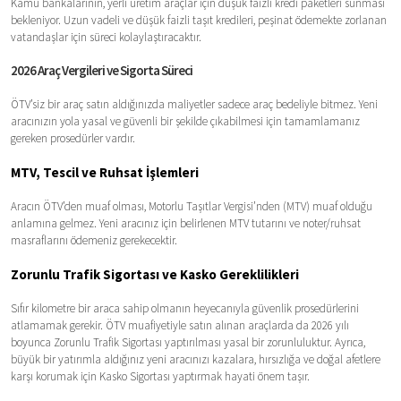
Kamu bankalarının, yerli üretim araçlar için düşük faizli kredi paketleri sunması
bekleniyor. Uzun vadeli ve düşük faizli taşıt kredileri, peşinat ödemekte zorlanan
vatandaşlar için süreci kolaylaştıracaktır.
2026 Araç Vergileri ve Sigorta Süreci
ÖTV’siz bir araç satın aldığınızda maliyetler sadece araç bedeliyle bitmez. Yeni
aracınızın yola yasal ve güvenli bir şekilde çıkabilmesi için tamamlamanız
gereken prosedürler vardır.
MTV, Tescil ve Ruhsat İşlemleri
Aracın ÖTV’den muaf olması, Motorlu Taşıtlar Vergisi’nden (MTV) muaf olduğu
anlamına gelmez. Yeni aracınız için belirlenen MTV tutarını ve noter/ruhsat
masraflarını ödemeniz gerekecektir.
Zorunlu Trafik Sigortası ve Kasko Gereklilikleri
Sıfır kilometre bir araca sahip olmanın heyecanıyla güvenlik prosedürlerini
atlamamak gerekir. ÖTV muafiyetiyle satın alınan araçlarda da 2026 yılı
boyunca Zorunlu Trafik Sigortası yaptırılması yasal bir zorunluluktur. Ayrıca,
büyük bir yatırımla aldığınız yeni aracınızı kazalara, hırsızlığa ve doğal afetlere
karşı korumak için Kasko Sigortası yaptırmak hayati önem taşır.