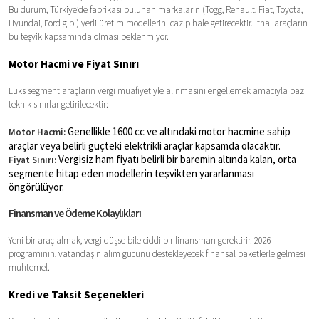
Bu durum, Türkiye’de fabrikası bulunan markaların (Togg, Renault, Fiat, Toyota,
Hyundai, Ford gibi) yerli üretim modellerini cazip hale getirecektir. İthal araçların
bu teşvik kapsamında olması beklenmiyor.
Motor Hacmi ve Fiyat Sınırı
Lüks segment araçların vergi muafiyetiyle alınmasını engellemek amacıyla bazı
teknik sınırlar getirilecektir:
Genellikle 1600 cc ve altındaki motor hacmine sahip
Motor Hacmi:
araçlar veya belirli güçteki elektrikli araçlar kapsamda olacaktır.
Vergisiz ham fiyatı belirli bir baremin altında kalan, orta
Fiyat Sınırı:
segmente hitap eden modellerin teşvikten yararlanması
öngörülüyor.
Finansman ve Ödeme Kolaylıkları
Yeni bir araç almak, vergi düşse bile ciddi bir finansman gerektirir. 2026
programının, vatandaşın alım gücünü destekleyecek finansal paketlerle gelmesi
muhtemel.
Kredi ve Taksit Seçenekleri