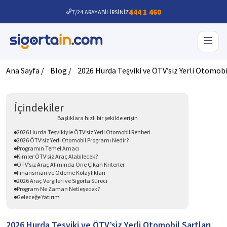
444 1 460
7/24 ARAYABİLİRSİNİZ
Ana Sayfa /
Blog /
2026 Hurda Teşviki ve ÖTV’siz Yerli Otomobi
İçindekiler
Başlıklara hızlı bir şekilde erişin
2026 Hurda Teşvikiyle ÖTV’siz Yerli Otomobil Rehberi
2026 ÖTV’siz Yerli Otomobil Programı Nedir?
Programın Temel Amacı
Kimler ÖTV’siz Araç Alabilecek?
ÖTV’siz Araç Alımında Öne Çıkan Kriterler
Finansman ve Ödeme Kolaylıkları
2026 Araç Vergileri ve Sigorta Süreci
Program Ne Zaman Netleşecek?
Geleceğe Yatırım
2026 Hurda Teşviki ve ÖTV’siz Yerli Otomobil Şartları