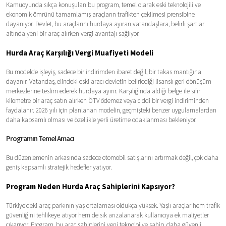
Kamuoyunda sıkça konuşulan bu program, temel olarak eski teknolojili ve
ekonomik ömrünü tamamlamış araçların trafikten çekilmesi prensibine
dayanıyor. Devlet, bu araçlarını hurdaya ayıran vatandaşlara, belirli şartlar
altında yeni bir araç alırken vergi avantajı sağlıyor.
Hurda Araç Karşılığı Vergi Muafiyeti Modeli
Bu modelde işleyiş, sadece bir indirimden ibaret değil, bir takas mantığına
dayanır. Vatandaş, elindeki eski aracı devletin belirlediği lisanslı geri dönüşüm
merkezlerine teslim ederek hurdaya ayırır. Karşılığında aldığı belge ile sıfır
kilometre bir araç satın alırken ÖTV ödemez veya ciddi bir vergi indiriminden
faydalanır. 2026 yılı için planlanan modelin, geçmişteki benzer uygulamalardan
daha kapsamlı olması ve özellikle yerli üretime odaklanması bekleniyor.
Programın Temel Amacı
Bu düzenlemenin arkasında sadece otomobil satışlarını artırmak değil, çok daha
geniş kapsamlı stratejik hedefler yatıyor.
Program Neden Hurda Araç Sahiplerini Kapsıyor?
Türkiye’deki araç parkının yaş ortalaması oldukça yüksek. Yaşlı araçlar hem trafik
güvenliğini tehlikeye atıyor hem de sık arızalanarak kullanıcıya ek maliyetler
çıkarıyor. Program, bu araç sahiplerini yeni teknolojiye sahip, daha güvenli