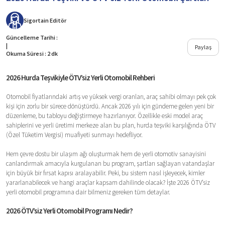
Sigortain
Editör
Güncelleme Tarihi :
|
Paylaş
Okuma Süresi : 2 dk
2026 Hurda Teşvikiyle ÖTV’siz Yerli Otomobil Rehberi
Otomobil fiyatlarındaki artış ve yüksek vergi oranları, araç sahibi olmayı pek çok
kişi için zorlu bir sürece dönüştürdü. Ancak 2026 yılı için gündeme gelen yeni bir
düzenleme, bu tabloyu değiştirmeye hazırlanıyor. Özellikle eski model araç
sahiplerini ve yerli üretimi merkeze alan bu plan, hurda teşviki karşılığında ÖTV
(Özel Tüketim Vergisi) muafiyeti sunmayı hedefliyor.
Hem çevre dostu bir ulaşım ağı oluşturmak hem de yerli otomotiv sanayisini
canlandırmak amacıyla kurgulanan bu program, şartları sağlayan vatandaşlar
için büyük bir fırsat kapısı aralayabilir. Peki, bu sistem nasıl işleyecek, kimler
yararlanabilecek ve hangi araçlar kapsam dahilinde olacak? İşte 2026 ÖTV’siz
yerli otomobil programına dair bilmeniz gereken tüm detaylar.
2026 ÖTV’siz Yerli Otomobil Programı Nedir?