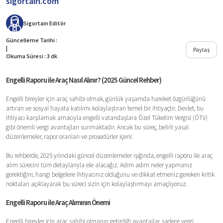
sigortain.com
Sigortain
Editör
Güncelleme Tarihi :
|
Paylaş
Okuma Süresi : 3 dk
Engelli Raporu ile Araç Nasıl Alınır? (2025 Güncel Rehber)
Engelli bireyler için araç sahibi olmak, günlük yaşamda hareket özgürlüğünü
artıran ve sosyal hayata katılımı kolaylaştıran temel bir ihtiyaçtır. Devlet, bu
ihtiyacı karşılamak amacıyla engelli vatandaşlara Özel Tüketim Vergisi (ÖTV)
gibi önemli vergi avantajları sunmaktadır. Ancak bu süreç, belirli yasal
düzenlemeler, rapor oranları ve prosedürler içerir.
Bu rehberde, 2025 yılındaki güncel düzenlemeler ışığında, engelli raporu ile araç
alım sürecini tüm detaylarıyla ele alacağız. Adım adım neler yapmanız
gerektiğini, hangi belgelere ihtiyacınız olduğunu ve dikkat etmeniz gereken kritik
noktaları açıklayarak bu süreci sizin için kolaylaştırmayı amaçlıyoruz.
Engelli Raporu ile Araç Alımının Önemi
Engelli bireyler için araç sahibi olmanın getirdiği avantajlar, sadece vergi