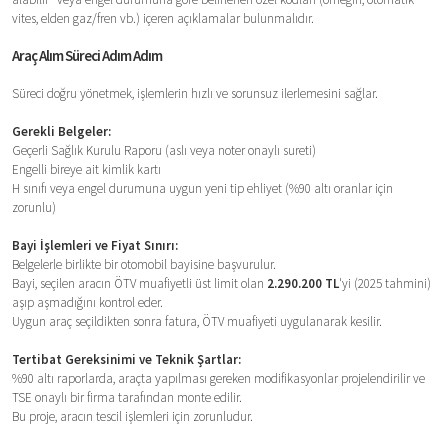
vites, elden gaz/fren vb.) içeren açıklamalar bulunmalıdır.
Araç Alım Süreci Adım Adım
Süreci doğru yönetmek, işlemlerin hızlı ve sorunsuz ilerlemesini sağlar.
Gerekli Belgeler:
Geçerli Sağlık Kurulu Raporu (aslı veya noter onaylı sureti)
Engelli bireye ait kimlik kartı
H sınıfı veya engel durumuna uygun yeni tip ehliyet (%90 altı oranlar için
zorunlu)
Bayi İşlemleri ve Fiyat Sınırı:
Belgelerle birlikte bir otomobil bayisine başvurulur.
Bayi, seçilen aracın ÖTV muafiyetli üst limit olan
2.290.200 TL
'yi (2025 tahmini)
aşıp aşmadığını kontrol eder.
Uygun araç seçildikten sonra fatura, ÖTV muafiyeti uygulanarak kesilir.
Tertibat Gereksinimi ve Teknik Şartlar:
%90 altı raporlarda, araçta yapılması gereken modifikasyonlar projelendirilir ve
TSE onaylı bir firma tarafından monte edilir.
Bu proje, aracın tescil işlemleri için zorunludur.