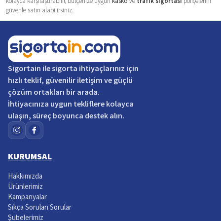
kolayca karşılaştırabilir, bütçenize uygun
kasko
ve
trafik sigortası
poliçelerini
güvenle satın alabilirsiniz.
Sigortain
ile sigorta ihtiyaçlarınız için
hızlı teklif, güvenilir iletişim ve güçlü
çözüm ortakları bir arada.
İhtiyacınıza uygun tekliflere kolayca
ulaşın, süreç boyunca destek alın.
KURUMSAL
Hakkımızda
Ürünlerimiz
Kampanyalar
Sıkça Sorulan Sorular
Şubelerimiz