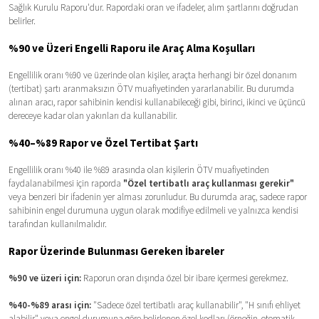
Sağlık Kurulu Raporu'dur. Rapordaki oran ve ifadeler, alım şartlarını doğrudan
belirler.
%90 ve Üzeri Engelli Raporu ile Araç Alma Koşulları
Engellilik oranı %90 ve üzerinde olan kişiler, araçta herhangi bir özel donanım
(tertibat) şartı aranmaksızın ÖTV muafiyetinden yararlanabilir. Bu durumda
alınan aracı, rapor sahibinin kendisi kullanabileceği gibi, birinci, ikinci ve üçüncü
dereceye kadar olan yakınları da kullanabilir.
%40–%89 Rapor ve Özel Tertibat Şartı
Engellilik oranı %40 ile %89 arasında olan kişilerin ÖTV muafiyetinden
faydalanabilmesi için raporda
"Özel tertibatlı araç kullanması gerekir"
veya benzeri bir ifadenin yer alması zorunludur. Bu durumda araç, sadece rapor
sahibinin engel durumuna uygun olarak modifiye edilmeli ve yalnızca kendisi
tarafından kullanılmalıdır.
Rapor Üzerinde Bulunması Gereken İbareler
%90 ve üzeri için:
Raporun oran dışında özel bir ibare içermesi gerekmez.
%40-%89 arası için:
"Sadece özel tertibatlı araç kullanabilir", "H sınıfı ehliyet
alabilir" veya engel durumuna göre belirlenen özel kodları (örneğin, otomatik