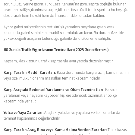
zorunluluğu yerine getirir. Türk Ceza Kanunu'na göre, sigorta boşluğu bulunan
araçların trafiğe çıkarılması suç teşkil eder. Kısa süreli trafik sigortası bu boşluğu
doldurarak hem hukuki hem de finansal riskleri ortadan kaldırır.
Ayrıca galeri müşterilerinin test sürüşü yaparken meydana gelebilecek
kazalarda, galeri sahiplerini maddi sorumluluktan korur. Bu durum, özellikle
yüksek değerli araçların bulunduğu galerilerde kritik öneme sahiptir.
60 Günlük Trafik Sigortasının Teminatları (2025 Güncellemesi)
Kapsam, klasik zorunlu trafik sigortasıyla aynı yapıda düzenlenmiştir:
Karşı Tarafın Maddi Zararları:
Kaza durumunda karşı aracın, kamu malının
veya özel mülkün onarım masrafları teminat kapsamındadır.
Karşı Araçtaki Bedensel Yaralanma ve Ölüm Tazminatları:
Kazada
yaralanan veya hayatını kaybeden kişilere ödenecek tazminatlar poliçe
kapsamında yer alır.
Yolcu ve Yaya Zararları:
Araçtaki yolcular ve yayalara verilen zararlar da
teminat kapsamında değerlendirilir.
Karşı Tarafın Araç, Bina veya Kamu Malına Verilen Zararlar:
Trafik kazası