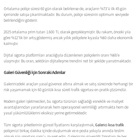
Ortalama poliçe süresi 60 gün olarak belirlense de, araçların %73'ü ilk 45 gün
içerisinde satışa çıkarılmaktadır. Bu durum, poliçe süresinin optimum seviyede
belirlendiğini gösterir.
2025 ortalama prim tutarı 1.600 TL olarak gerçekleşmiştir. Bu rakam, önceki yıla
göre %12'lik bir artış göstermiş ancak yıllık poliçelere kıyasla %60 daha ekonomik
kalmıştır.
Dijital sigorta platformları aracılığıyla düzenlenen poliçelerin oranı %68'e
ulaşmıştır. Bu oran, sektörün dijitalleşme trendini net bir şekilde yansıtmaktadır.
Galeri Güvenliği İçin Sonraki Adımlar
Galerinizdeki araçları yasal güvence altına almak ve satış sürecinde herhangi bir
risk yaşamamak için 60 günlük kısa süreli trafik sigortası en pratik çözümdür.
Modern galeri işletmecileri, bu sigorta türünün sağladığı esneklik ve maliyet
avantajlarından yararlanarak hem operasyonel verimliliği artırmakta hem de
yasal yükümlülüklerini eksiksiz yerine getirmektedir.
Tüm sigorta şirketlerinin güncel fiyatlarını karşılaştırmak,
Galerici kısa trafik
poliçenizi birkaç dakika içinde oluşturmak ve e-posta yoluyla anında teslim
almak için sigortain.com'u ziyaret edin. Galerinizin güvenliği Sigortain ile her