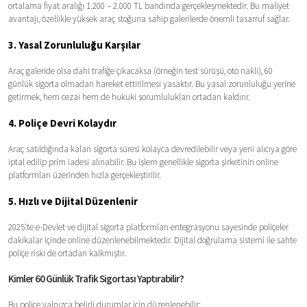
ortalama fiyat aralığı 1.200 – 2.000 TL bandında gerçekleşmektedir. Bu maliyet
avantajı, özellikle yüksek araç stoğuna sahip galerilerde önemli tasarruf sağlar.
3. Yasal Zorunluluğu Karşılar
Araç galeride olsa dahi trafiğe çıkacaksa (örneğin test sürüşü, oto nakli), 60
günlük sigorta olmadan hareket ettirilmesi yasaktır. Bu yasal zorunluluğu yerine
getirmek, hem cezai hem de hukuki sorumlulukları ortadan kaldırır.
4. Poliçe Devri Kolaydır
Araç satıldığında kalan sigorta süresi kolayca devredilebilir veya yeni alıcıya göre
iptal edilip prim iadesi alınabilir. Bu işlem genellikle sigorta şirketinin online
platformları üzerinden hızla gerçekleştirilir.
5. Hızlı ve Dijital Düzenlenir
2025'te e-Devlet ve dijital sigorta platformları entegrasyonu sayesinde poliçeler
dakikalar içinde online düzenlenebilmektedir. Dijital doğrulama sistemi ile sahte
poliçe riski de ortadan kalkmıştır.
Kimler 60 Günlük Trafik Sigortası Yaptırabilir?
Bu poliçe yalnızca belirli durumlar için düzenlenebilir: