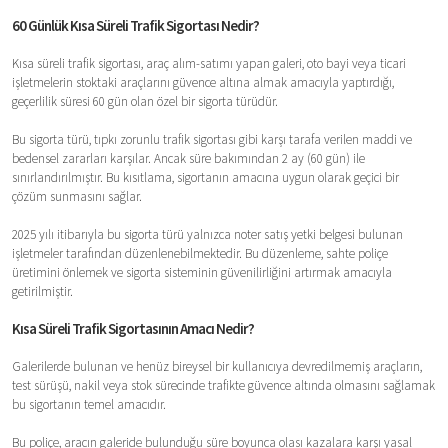
60 Günlük Kısa Süreli Trafik Sigortası Nedir?
Kısa süreli trafik sigortası, araç alım-satımı yapan galeri, oto bayi veya ticari
işletmelerin stoktaki araçlarını güvence altına almak amacıyla yaptırdığı,
geçerlilik süresi 60 gün olan özel bir sigorta türüdür.
Bu sigorta türü, tıpkı zorunlu trafik sigortası gibi karşı tarafa verilen maddi ve
bedensel zararları karşılar. Ancak süre bakımından 2 ay (60 gün) ile
sınırlandırılmıştır. Bu kısıtlama, sigortanın amacına uygun olarak geçici bir
çözüm sunmasını sağlar.
2025 yılı itibarıyla bu sigorta türü yalnızca noter satış yetki belgesi bulunan
işletmeler tarafından düzenlenebilmektedir. Bu düzenleme, sahte poliçe
üretimini önlemek ve sigorta sisteminin güvenilirliğini artırmak amacıyla
getirilmiştir.
Kısa Süreli Trafik Sigortasının Amacı Nedir?
Galerilerde bulunan ve henüz bireysel bir kullanıcıya devredilmemiş araçların,
test sürüşü, nakil veya stok sürecinde trafikte güvence altında olmasını sağlamak
bu sigortanın temel amacıdır.
Bu poliçe, aracın galeride bulunduğu süre boyunca olası kazalara karşı yasal