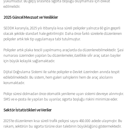
yükümlüdür. Bu geçiş sırasında sigorta boşluğu oluşmaması için dikkat
edilmelidir.
2025 Güncel Mevzuat ve Yenilikler
SEDDK kararıyla, 2025 yılı itibarıyla kısa süreli poliçeler yalnızca 60 gün geçerli
olacak şekilde standart hale getirilmiştir. Daha önce farklı sürelerle düzenlenen
poliçeler artık tek tip uygulamaya tabi tutulmuştur.
Poliçeler artık plaka tescili yapılmamış araçlarda da düzenlenebilmektedir. Şasi
numarası üzerinden yapılan bu düzenlemeler, özellikle sıfır araç satan bayiler
için büyük kolaylık sağlamaktadır.
Dijital Doğrulama Sistemi ile sahte poliçeler e-Devlet üzerinden anında tespit
edilebilmektedir. Bu sistem, hem galeri sahiplerini hem de araç alıcılarını
korumaktadır.
Poliçe süresi dolmadan önce otomatik yenileme uyarı sistemi devreye alınmıştır.
SMS ve e-posta ile yapılan bu uyarılar, sigorta boşluğu riskini minimize eder.
Sektör İstatistikleri ve Veriler
2025'te düzenlenen kısa süreli trafik poliçesi sayısı 480.000 adede ulaşmıştır. Bu
rakam, sektörün bu sigorta türüne olan talebinin büyüklüğünü göstermektedir.