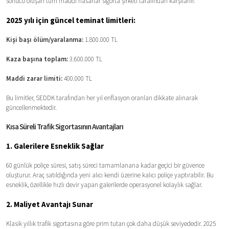
sonucu oluşan tüm maddi hasarlar sigorta şirketi tarafından karşılanır.
2025 yılı için güncel teminat limitleri:
Kişi başı ölüm/yaralanma:
1.800.000 TL
Kaza başına toplam:
3.600.000 TL
Maddi zarar limiti:
400.000 TL
Bu limitler, SEDDK tarafından her yıl enflasyon oranları dikkate alınarak
güncellenmektedir.
Kısa Süreli Trafik Sigortasının Avantajları
1. Galerilere Esneklik Sağlar
60 günlük poliçe süresi, satış süreci tamamlanana kadar geçici bir güvence
oluşturur. Araç satıldığında yeni alıcı kendi üzerine kalıcı poliçe yaptırabilir. Bu
esneklik, özellikle hızlı devir yapan galerilerde operasyonel kolaylık sağlar.
2. Maliyet Avantajı Sunar
Klasik yıllık trafik sigortasına göre prim tutarı çok daha düşük seviyededir. 2025