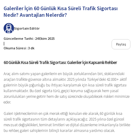
Galeriler İçin 60 Günlük Kısa Süreli Trafik Sigortası
Nedir? Avantajları Nelerdir?
Sigortain
Editör
Güncelleme Tarihi : 24 Ekim 2025
|
Paylaş
Okuma Süresi : 3 dk
60 Günlük Kısa Süreli Trafik Sigortası: Galeriler İçin Kapsamlı Rehber
Araç alım-satımı yapan galerilerin en büyük zorluklarından biri, stoklarındaki
araçları trafikte güvence altına almaktır. 2025 yılında Türkiye'deki 42.000+ aktif
galerinin büyük çoğunluğu bu ihtiyacı karşılamak için kısa süreli trafik sigortası
kullanmaktadır. Bu özel sigorta türü, geçici koruma sağlayarak hem yasal
zorunlulukları yerine getirir hem de satış sürecinde oluşabilecek riskleri minimize
eder.
Galeri işletmecilerinin en çok merak ettiği konuları ele alarak, 60 günlük kısa
süreli trafik sigortasının tüm detaylarını açıklayacağız. 2025 yılına özel güncel
mevzuat değişiklikleri, teminat limitleri ve dijital düzenleme imkanlarıyla birlikte
bu rehber, galeri sahiplerinin bilinçli kararlar almasına yardımcı olacak.