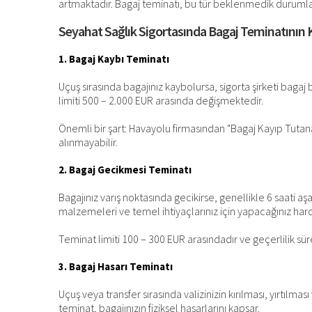
artmaktadır. Bagaj teminatı, bu tür beklenmedik durumlar
Seyahat Sağlık Sigortasında Bagaj Teminatının 
1. Bagaj Kaybı Teminatı
Uçuş sırasında bagajınız kaybolursa, sigorta şirketi bagaj
limiti 500 – 2.000 EUR arasında değişmektedir.
Önemli bir şart: Havayolu firmasından "Bagaj Kayıp Tutan
alınmayabilir.
2. Bagaj Gecikmesi Teminatı
Bagajınız varış noktasında gecikirse, genellikle 6 saati aş
malzemeleri ve temel ihtiyaçlarınız için yapacağınız harc
Teminat limiti 100 – 300 EUR arasındadır ve geçerlilik sü
3. Bagaj Hasarı Teminatı
Uçuş veya transfer sırasında valizinizin kırılması, yırtıl
teminat, bagajınızın fiziksel hasarlarını kapsar.