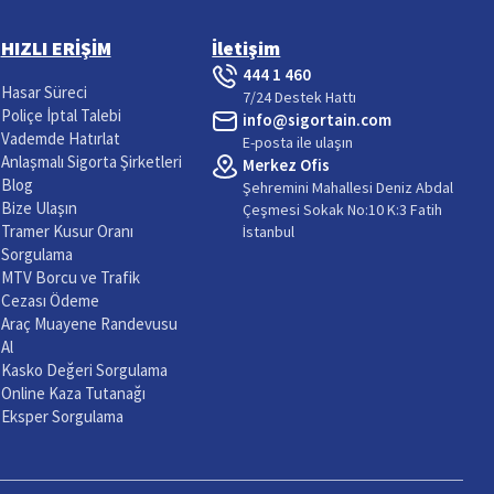
HIZLI ERİŞİM
İletişim
444 1 460
Hasar Süreci
7/24 Destek Hattı
Poliçe İptal Talebi
info@sigortain.com
Vademde Hatırlat
E-posta ile ulaşın
Anlaşmalı Sigorta Şirketleri
Merkez Ofis
Blog
Şehremini Mahallesi Deniz Abdal
Bize Ulaşın
Çeşmesi Sokak No:10 K:3 Fatih
Tramer Kusur Oranı
İstanbul
Sorgulama
MTV Borcu ve Trafik
Cezası Ödeme
Araç Muayene Randevusu
Al
Kasko Değeri Sorgulama
Online Kaza Tutanağı
Eksper Sorgulama