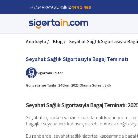
444 1 460
7/24 ARAYABİLİRSİNİZ
Ana Sayfa /
Blog /
Seyahat Sağlık Sigortasıyla Bag
Seyahat Sağlık Sigortasıyla Bagaj Teminatı
Sigortain
Editör
Güncelleme Tarihi : 24 Ekim 2025
|
Okuma Süresi : 3 dk
Seyahat Sağlık Sigortasıyla Bagaj Teminatı: 202
Seyahate çıkarken valizinizi hazırlamak kadar önemli bir 
bagajlar seyahatinizi kabusa çevirebilir. Ancak doğru seyah
Bu rehberde, seyahat sağlık sigortası kapsamında bagaj t