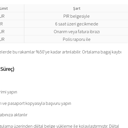
Limit
Şart
EUR
PIR belgesiyle
UR
6 saat üzeri gecikmede
EUR
Onarım veya fatura ibrazı
EUR
Polis raporu ile
çelerde bu rakamlar %50'ye kadar artırılabilir. Ortalama bagaj kaybı
 Süreç)
irimi yapın
arı ve pasaport kopyasıyla başvuru yapın
bınıza aktarılır
gulama üzerinden dijital belge yükleme ile kolaylaştırmıştır. Dijital