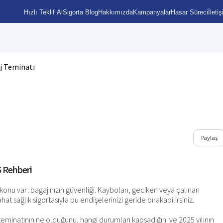
Hızlı Teklif Al
Sigorta Blog
Hakkımızda
Kampanyalar
Hasar Süreci
İleti
aj Teminatı
Paylaş
5 Rehberi
konu var: bagajınızın güvenliği. Kaybolan, geciken veya çalınan
at sağlık sigortasıyla bu endişelerinizi geride bırakabilirsiniz.
eminatının ne olduğunu, hangi durumları kapsadığını ve 2025 yılının