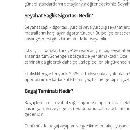
güncel standartlarını detaylarıyla öğreneceksiniz. Seyah
Seyahat Sağlık Sigortası Nedir?
Seyahat sağlık sigortası, yurt içi veya yurt dışı seyahatl
masraflarını karşılayan sigorta türüdür. Bu poliçeler sa
hasar görmesi gibi durumları da kapsayabilir.
2025 yılı itibarıyla, Türkiye'den yapılan yurt dışı seyahatl
arasında tüm Schengen bölgesi de yer almaktadır. Özellikl
teminatı da giderek daha çok talep edilen bir güvence ha
İstatistikler gösteriyor ki 2025'te Türkiye çıkışlı yolcular
sigortasının ne kadar kritik bir ihtiyaç haline geldiğini göz
Bagaj Teminatı Nedir?
Bagaj teminatı, seyahat sağlık sigortası kapsamındaki ek 
hasar görmesi veya gecikmesi durumunda maddi zararını
geçerlidir.
Günümüzde bagaj kayıpları ve gecikmeleri sıkça yaşanan s