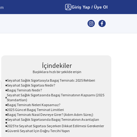
Giriş Yap / Üye Ol
şim
İçindekiler
Başlıklara hızlı bir şekilde erişin
Seyahat Sağlık Sigortasıyla Bagaj Teminatı: 2025 Rehberi
Seyahat Sağlık Sigortası Nedir?
Bagaj Teminatı Nedir?
Seyahat Sağlık Sigortasında Bagaj Teminatının Kapsamı (2025
Standartları)
Bagaj Teminatı Neleri Kapsamaz?
2025 Güncel Bagaj Teminat Limitleri
Bagaj Teminatı Nasıl Devreye Girer? (Adım Adım Süreç)
Seyahat Sağlık Sigortasında Bagaj Teminatının Avantajları
2025'te Seyahat Sigortası Seçerken Dikkat Edilmesi Gerekenler
Güvenli Seyahat İçin Doğru Tercihi Yapın