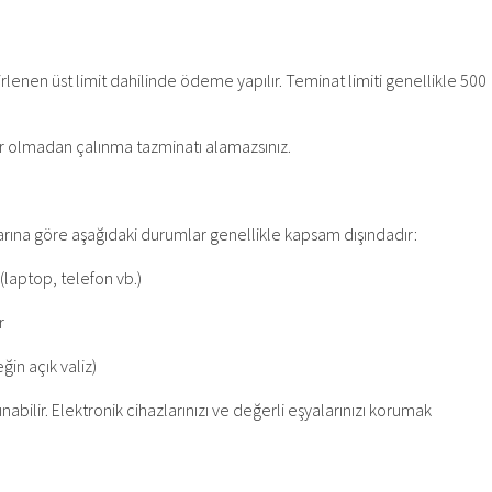
lenen üst limit dahilinde ödeme yapılır. Teminat limiti genellikle 500
por olmadan çalınma tazminatı alamazsınız.
larına göre aşağıdaki durumlar genellikle kapsam dışındadır:
(laptop, telefon vb.)
r
in açık valiz)
ınabilir. Elektronik cihazlarınızı ve değerli eşyalarınızı korumak