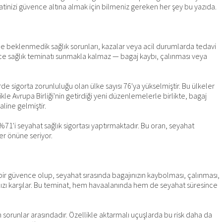
atinizi güvence altına almak için bilmeniz gereken her şey bu yazıda.
erde beklenmedik sağlık sorunları, kazalar veya acil durumlarda tedavi
dece sağlık teminatı sunmakla kalmaz — bagaj kaybı, çalınması veya
erde sigorta zorunluluğu olan ülke sayısı 76'ya yükselmiştir. Bu ülkeler
e Avrupa Birliği'nin getirdiği yeni düzenlemelerle birlikte, bagaj
line gelmiştir.
ın %71'i seyahat sağlık sigortası yaptırmaktadır. Bu oran, seyahat
ler önüne seriyor.
bir güvence olup, seyahat sırasında bagajınızın kaybolması, çalınması,
zı karşılar. Bu teminat, hem havaalanında hem de seyahat süresince
orunlar arasındadır. Özellikle aktarmalı uçuşlarda bu risk daha da