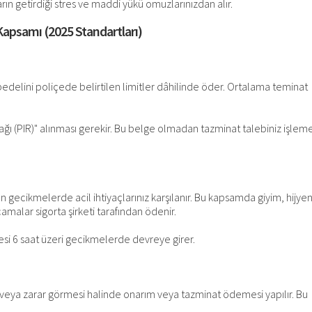
ın getirdiği stres ve maddi yükü omuzlarınızdan alır.
Kapsamı (2025 Standartları)
 bedelini poliçede belirtilen limitler dâhilinde öder. Ortalama teminat
ağı (PIR)" alınması gerekir. Bu belge olmadan tazminat talebiniz işlem
an gecikmelerde acil ihtiyaçlarınız karşılanır. Bu kapsamda giyim, hijye
amalar sigorta şirketi tarafından ödenir.
resi 6 saat üzeri gecikmelerde devreye girer.
ması veya zarar görmesi halinde onarım veya tazminat ödemesi yapılır. Bu