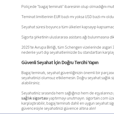
Poliçede "bagaj teminatı" ibaresinin olup olmadığını mut
Teminat limitlerinin EUR bazlı mı yoksa USD bazlı mı old
Seyahat süresi boyunca tüm ülkeleri kapsayıp kapsamadı
Sigorta şirketinin uluslararası asistans ağı bulunmasına di
2025'te Avrupa Birliği, tüm Schengen vizelerinde asgari 3
nedenle yurt dışı seyahatlerinizde bu standartları karşıl
Güvenli Seyahat İçin Doğru Tercihi Yapın
Bagaj teminatı, seyahat güvenliğinizin önemli bir parçası
seyahatinizi olumsuz etkilemesin. Doğru seyahat sağlık si
alabilirsiniz.
Seyahatiniz sırasında hem sağlığınızı hem de eşyalarınızı
sağlık sigortası
yaptırmayı unutmayın. sigortain.com üzer
karşılaştırabilir, bagaj teminatı dahil en uygun seyahat sig
güvencesiyle seyahatinizi güvence altına alın!