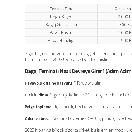
Teminat Türü
Ortalama 
Bagaj Kaybı
2.000 
Bagaj Gecikmesi
300 E
Bagaj Hasarı
1.000 
Bagaj Hırsızlığı
1.500 
Sigorta şirketine göre limitler değişebilir. Premium poli
tazminatı ise 1.250 EUR olarak belirlenmiştir.
Bagaj Teminatı Nasıl Devreye Girer? (Adım Adım
: PIR raporu alın
Havayolu ofisine başvuru
: Sigorta şirketinize 24 saat içinde hasar bild
Hızlı bildirim
: Uçuş bileti, PIR belgesi, harcama fatural
Belge toplama
: Tazminat ödemesi 5–10 iş günü içinde hesa
Ödeme süreci
2025 itibarıyla birçok sigorta şirketi bu işlemleri mobil uy