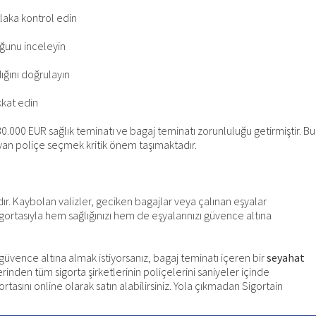
laka kontrol edin
uğunu inceleyin
ğını doğrulayın
kkat edin
0.000 EUR sağlık teminatı ve bagaj teminatı zorunluluğu getirmiştir. Bu
ayan poliçe seçmek kritik önem taşımaktadır.
dır. Kaybolan valizler, geciken bagajlar veya çalınan eşyalar
gortasıyla hem sağlığınızı hem de eşyalarınızı güvence altına
 güvence altına almak istiyorsanız, bagaj teminatı içeren bir
seyahat
inden tüm sigorta şirketlerinin poliçelerini saniyeler içinde
ortasını online olarak satın alabilirsiniz. Yola çıkmadan Sigortain