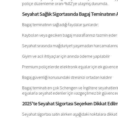
poliçe düzenleme oranı %82'ye ulaşmış durumda.
Seyahat Sağlık Sigortasında Bagaj Teminatının A
Bagaj teminatının sağladığı faydalar şunlardır:
Kaybolan veya geciken bagaj masraflarınızı tazmin eder
Seyahat sırasında mağduriyet yaşamadan harcamalarınızı
Giyim ve acil ihtiyaçlar için anında ödeme yapılabilir
Premium poliçelerde elektronik eşyalar için ek güvence a
Bagaj güvenliği konusundaki stresinizi ortadan kaldırır
Bagaj teminatı en çok Schengen ve İngiltere seyahatlerin
eşyalarla seyahat edenler için vazgeçilmez bir güvenced
2025'te Seyahat Sigortası Seçerken Dikkat Edil
Seyahat sigortası satın alırken aşağıdaki noktalara dikkat