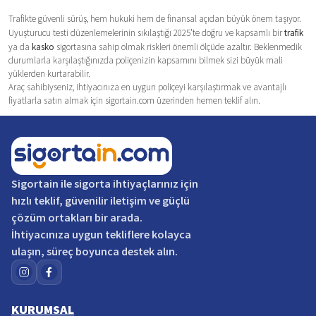
Trafikte güvenli sürüş, hem hukuki hem de finansal açıdan büyük önem taşıyor.
Uyuşturucu testi düzenlemelerinin sıkılaştığı 2025’te doğru ve kapsamlı bir
trafik
ya da
kasko
sigortasına sahip olmak riskleri önemli ölçüde azaltır. Beklenmedik
durumlarla karşılaştığınızda poliçenizin kapsamını bilmek sizi büyük mali
yüklerden kurtarabilir.
Araç sahibiyseniz, ihtiyacınıza en uygun poliçeyi karşılaştırmak ve avantajlı
fiyatlarla satın almak için sigortain.com üzerinden hemen teklif alın.
Sigortain
ile sigorta ihtiyaçlarınız için
hızlı teklif, güvenilir iletişim ve güçlü
çözüm ortakları bir arada.
İhtiyacınıza uygun tekliflere kolayca
ulaşın, süreç boyunca destek alın.
KURUMSAL