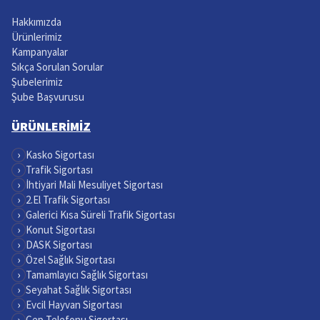
Hakkımızda
Ürünlerimiz
Kampanyalar
Sıkça Sorulan Sorular
Şubelerimiz
Şube Başvurusu
ÜRÜNLERİMİZ
›
Kasko Sigortası
›
Trafik Sigortası
›
İhtiyari Mali Mesuliyet Sigortası
›
2.El Trafik Sigortası
›
Galerici Kısa Süreli Trafik Sigortası
›
Konut Sigortası
›
DASK Sigortası
›
Özel Sağlık Sigortası
›
Tamamlayıcı Sağlık Sigortası
›
Seyahat Sağlık Sigortası
›
Evcil Hayvan Sigortası
›
Cep Telefonu Sigortası