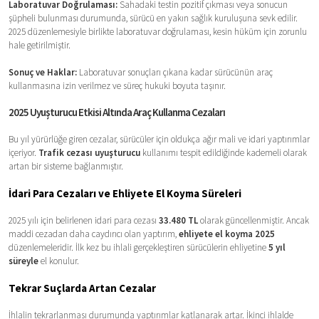
Laboratuvar Doğrulaması:
Sahadaki testin pozitif çıkması veya sonucun
şüpheli bulunması durumunda, sürücü en yakın sağlık kuruluşuna sevk edilir.
2025 düzenlemesiyle birlikte laboratuvar doğrulaması, kesin hüküm için zorunlu
hale getirilmiştir.
Sonuç ve Haklar:
Laboratuvar sonuçları çıkana kadar sürücünün araç
kullanmasına izin verilmez ve süreç hukuki boyuta taşınır.
2025 Uyuşturucu Etkisi Altında Araç Kullanma Cezaları
Bu yıl yürürlüğe giren cezalar, sürücüler için oldukça ağır mali ve idari yaptırımlar
içeriyor.
Trafik cezası uyuşturucu
kullanımı tespit edildiğinde kademeli olarak
artan bir sisteme bağlanmıştır.
İdari Para Cezaları ve Ehliyete El Koyma Süreleri
2025 yılı için belirlenen idari para cezası
33.480 TL
olarak güncellenmiştir. Ancak
maddi cezadan daha caydırıcı olan yaptırım,
ehliyete el koyma 2025
düzenlemeleridir. İlk kez bu ihlali gerçekleştiren sürücülerin ehliyetine
5 yıl
süreyle
el konulur.
Tekrar Suçlarda Artan Cezalar
İhlalin tekrarlanması durumunda yaptırımlar katlanarak artar. İkinci ihlalde