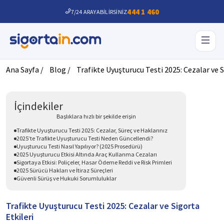
444 1 460
7/24 ARAYABİLİRSİNİZ
Ana Sayfa /
Blog /
Trafikte Uyuşturucu Testi 2025: Cezalar ve S
İçindekiler
Başlıklara hızlı bir şekilde erişin
Trafikte Uyuşturucu Testi 2025: Cezalar, Süreç ve Haklarınız
2025’te Trafikte Uyuşturucu Testi Neden Güncellendi?
Uyuşturucu Testi Nasıl Yapılıyor? (2025 Prosedürü)
2025 Uyuşturucu Etkisi Altında Araç Kullanma Cezaları
Sigortaya Etkisi: Poliçeler, Hasar Ödeme Reddi ve Risk Primleri
2025 Sürücü Hakları ve İtiraz Süreçleri
Güvenli Sürüş ve Hukuki Sorumluluklar
Trafikte Uyuşturucu Testi 2025: Cezalar ve Sigorta
Etkileri