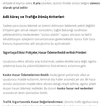
ehliyete el koyma süresi
8 yıla
çıkarken, üçüncü ihlalde sürücü belgesi
süresiz
olarak iptal edilir
.
Adli Süreç ve Trafiğe Dönüş Kriterleri
Sadece para cezası ödemek ve sürenin dolmasını beklemek yeterli değildir.
Ehliyetini geri almak isteyen sürücülerin, Sağlık Bakanlığı tarafından
yetkilendirilmiş merkezlerden "sürücü olabilir" raporu almaları ve belirli
rehabilitasyon süreçlerini tamamlamaları gerekmektedir. Ayrıca Türk Ceza
Kanunu kapsamında adli soruşturma da açılmaktadır.
Sigortaya Etkisi: Poliçeler, Hasar Ödeme Reddi ve Risk Primleri
Uyuşturucu etkisi altında araç kullanmak, sadece devlete karşı değil, sigorta
şirketinize karşı da yükümlülüklerinizi ihlal etmeniz anlamına gelir.
Kasko Hasar Ödemelerinin Reddi:
Kasko genel şartlarında alkol ve
uyuşturucu madde kullanımı, teminat dışı haller arasında yer alır. Bir kaza
anında sürücünün madde etkisi altında olduğu tespit edilirse, sigorta şirketi
oluşan hasarı ödemeyi reddeder. Bu durum
kasko hasar red nedenleri
arasında en kesin olanlardan biridir.
Trafik Sigortasında Kusur Değerlendirmesi:
Zorunlu trafik sigortası karşı