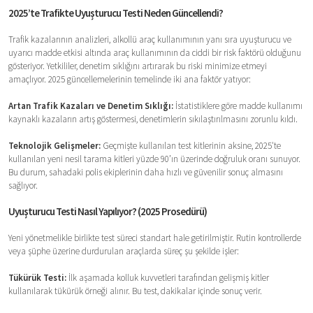
2025’te Trafikte Uyuşturucu Testi Neden Güncellendi?
Trafik kazalarının analizleri, alkollü araç kullanımının yanı sıra uyuşturucu ve
uyarıcı madde etkisi altında araç kullanımının da ciddi bir risk faktörü olduğunu
gösteriyor. Yetkililer, denetim sıklığını artırarak bu riski minimize etmeyi
amaçlıyor. 2025 güncellemelerinin temelinde iki ana faktör yatıyor:
Artan Trafik Kazaları ve Denetim Sıklığı:
İstatistiklere göre madde kullanımı
kaynaklı kazaların artış göstermesi, denetimlerin sıkılaştırılmasını zorunlu kıldı.
Teknolojik Gelişmeler:
Geçmişte kullanılan test kitlerinin aksine, 2025'te
kullanılan yeni nesil tarama kitleri yüzde 90’ın üzerinde doğruluk oranı sunuyor.
Bu durum, sahadaki polis ekiplerinin daha hızlı ve güvenilir sonuç almasını
sağlıyor.
Uyuşturucu Testi Nasıl Yapılıyor? (2025 Prosedürü)
Yeni yönetmelikle birlikte test süreci standart hale getirilmiştir. Rutin kontrollerde
veya şüphe üzerine durdurulan araçlarda süreç şu şekilde işler:
Tükürük Testi:
İlk aşamada kolluk kuvvetleri tarafından gelişmiş kitler
kullanılarak tükürük örneği alınır. Bu test, dakikalar içinde sonuç verir.