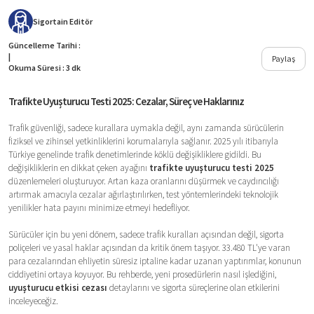
Sigortain
Editör
Güncelleme Tarihi :
|
Paylaş
Okuma Süresi : 3 dk
Trafikte Uyuşturucu Testi 2025: Cezalar, Süreç ve Haklarınız
Trafik güvenliği, sadece kurallara uymakla değil, aynı zamanda sürücülerin
fiziksel ve zihinsel yetkinliklerini korumalarıyla sağlanır. 2025 yılı itibarıyla
Türkiye genelinde trafik denetimlerinde köklü değişikliklere gidildi. Bu
değişikliklerin en dikkat çeken ayağını
trafikte uyuşturucu testi 2025
düzenlemeleri oluşturuyor. Artan kaza oranlarını düşürmek ve caydırıcılığı
artırmak amacıyla cezalar ağırlaştırılırken, test yöntemlerindeki teknolojik
yenilikler hata payını minimize etmeyi hedefliyor.
Sürücüler için bu yeni dönem, sadece trafik kuralları açısından değil, sigorta
poliçeleri ve yasal haklar açısından da kritik önem taşıyor. 33.480 TL'ye varan
para cezalarından ehliyetin süresiz iptaline kadar uzanan yaptırımlar, konunun
ciddiyetini ortaya koyuyor. Bu rehberde, yeni prosedürlerin nasıl işlediğini,
uyuşturucu etkisi cezası
detaylarını ve sigorta süreçlerine olan etkilerini
inceleyeceğiz.