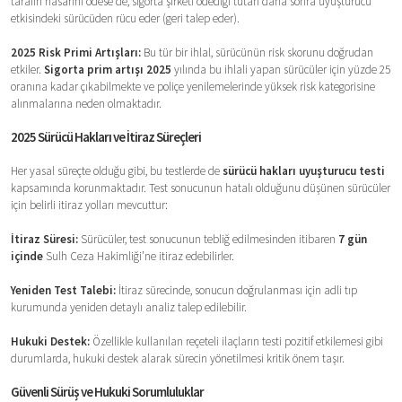
tarafın hasarını ödese de, sigorta şirketi ödediği tutarı daha sonra uyuşturucu
etkisindeki sürücüden rücu eder (geri talep eder).
2025 Risk Primi Artışları:
Bu tür bir ihlal, sürücünün risk skorunu doğrudan
etkiler.
Sigorta prim artışı 2025
yılında bu ihlali yapan sürücüler için yüzde 25
oranına kadar çıkabilmekte ve poliçe yenilemelerinde yüksek risk kategorisine
alınmalarına neden olmaktadır.
2025 Sürücü Hakları ve İtiraz Süreçleri
Her yasal süreçte olduğu gibi, bu testlerde de
sürücü hakları uyuşturucu testi
kapsamında korunmaktadır. Test sonucunun hatalı olduğunu düşünen sürücüler
için belirli itiraz yolları mevcuttur:
İtiraz Süresi:
Sürücüler, test sonucunun tebliğ edilmesinden itibaren
7 gün
içinde
Sulh Ceza Hakimliği’ne itiraz edebilirler.
Yeniden Test Talebi:
İtiraz sürecinde, sonucun doğrulanması için adli tıp
kurumunda yeniden detaylı analiz talep edilebilir.
Hukuki Destek:
Özellikle kullanılan reçeteli ilaçların testi pozitif etkilemesi gibi
durumlarda, hukuki destek alarak sürecin yönetilmesi kritik önem taşır.
Güvenli Sürüş ve Hukuki Sorumluluklar